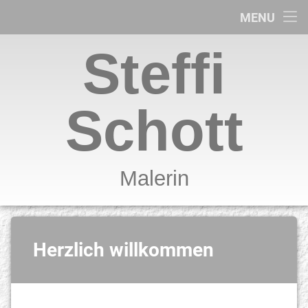
Home
MENU
neuere Bilder
Steffi
verschiedene Techniken
Schott
weitere Bilder und Infos
über mich
Malerin
Herzlich willkommen